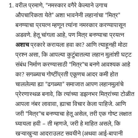
वरील प्रमाणे, “नमस्कार वगैरे केल्याने उगाच
औपचारिकता येते” अशा भावनेनी लहानांचा “मित्र”
बनण्याचा प्रयत्न म्हणून त्यांना नमस्कार करण्यापासून
अडवणे. हेतू चांगला आहे, पण मित्र बनण्याचा प्रयत्न
अशाच
प्रकारे करायला हवा का? आणि त्याहूनही मोठा
प्रश्न असा, कि आपल्या कुटुंबातल्या लहान मुलांशी घट्ट
संबंध निर्माण करण्यासाठी “मित्र”च बनणे आवश्यक आहे
का? सगळ्याच गोष्टींप्रती एकूणच आदर कमी होत
चाललेल्या ह्या “ढगळ्या” समाजात आपण लहानमुलांचे
प्रेरणास्थळ बनावे, कि त्यांच्या डझनभर मित्रांच्या टोळीत
आपला नंबर लावावा, ह्याचा विचार केला पाहिजे. आणि
जरी “मित्र”च बनण्याचा हेतू असेल, तरी एक गोष्ट लक्षात
घ्यायला हवी – ती म्हणजे, जरी हे माहित असले, कि
खऱ्याखुऱ्या आदराउलट सवयीने (अथवा आई-बापानी