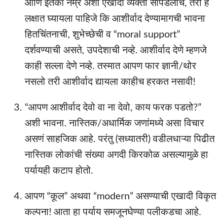
आणि इतकी नम्र अशी एखादी व्यक्ती सापडलीच, तरी हे
लक्षात घ्यायला पाहिजे कि आशीर्वाद देण्यामागची भावना
हितचिंतनाची, शुभेच्छेची व “moral support”
दर्शवण्याची असते, उपदेशाची नव्हे. आशीर्वाद देणे म्हणजे
काही सल्ला देणे नव्हे. तस्मात आपण फार ज्ञानी/थोर
नसलो तरी आशीर्वाद द्यायला काहीच हरकत नसावी!
“आपण आशीर्वाद देवो वा ना देवो, काय फरक पडतो?”
अशी भावना. नास्तिक/अधार्मिक जणांमध्ये असा विचार
असणं साहजिक आहे. परंतु (सध्यातरी) वडीलधाऱ्या पिढीत
नास्तिक लोकांची संख्या अगदी किरकोळ असल्यामुळे हा
पर्यायही कटाप होतो.
आपण “कूल” अथवा “modern” असण्याची एखादी विकृत
कल्पना! आता हा पर्याय समजूनघेण्या पलीकडचा आहे.